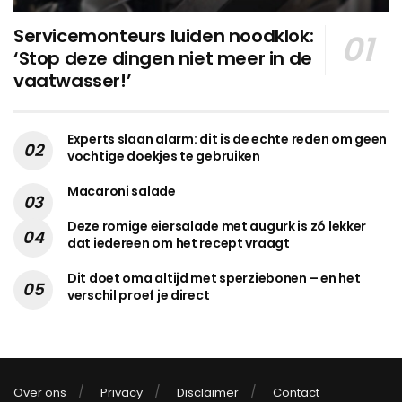
Servicemonteurs luiden noodklok:
‘Stop deze dingen niet meer in de
vaatwasser!’
Experts slaan alarm: dit is de echte reden om geen
vochtige doekjes te gebruiken
Macaroni salade
Deze romige eiersalade met augurk is zó lekker
dat iedereen om het recept vraagt
Dit doet oma altijd met sperziebonen – en het
verschil proef je direct
Over ons
Privacy
Disclaimer
Contact