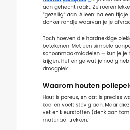
aan gehecht raakt. Ze roeren lekke
“gezellig” aan. Alleen: na een tijdje
donker randje waarvan je je afvraa
Toch hoeven die hardnekkige plekke
betekenen. Met een simpele aanpa
schoonmaakmiddelen — kun je je h
krijgen. Het enige wat je nodig he
droogplek.
Waarom houten pollepels s
Hout is poreus, en dat is precies wa
koel en voelt stevig aan. Maar diez
vet en kleurstoffen (denk aan toma
materiaal trekken.