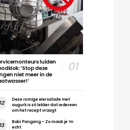
ervicemonteurs luiden
odklok: ‘Stop deze
ngen niet meer in de
aatwasser!’
Deze romige eiersalade met
augurk is zó lekker dat iedereen
om het recept vraagt
Babi Pangang – Zo maak je ‘m
echt