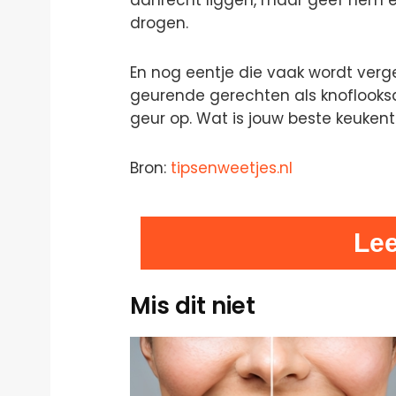
aanrecht liggen, maar geef hem e
drogen.
En nog eentje die vaak wordt verge
geurende gerechten als knoflooksa
geur op. Wat is jouw beste keukent
Bron:
tipsenweetjes.nl
Le
Mis dit niet