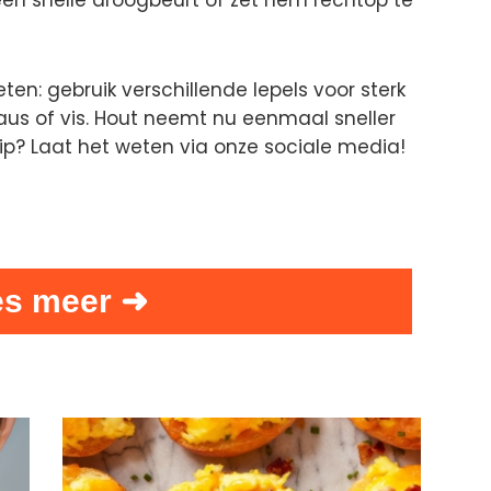
en snelle droogbeurt of zet hem rechtop te
ten: gebruik verschillende lepels voor sterk
us of vis. Hout neemt nu eenmaal sneller
ip? Laat het weten via onze sociale media!
es meer ➜