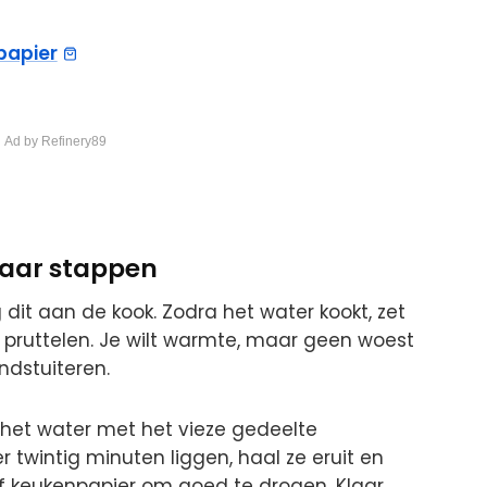
papier
 Ad by Refinery89
 paar stappen
dit aan de kook. Zodra het water kookt, zet
jft pruttelen. Je wilt warmte, maar geen woest
ndstuiteren.
 het water met het vieze gedeelte
twintig minuten liggen, haal ze eruit en
 keukenpapier om goed te drogen. Klaar.