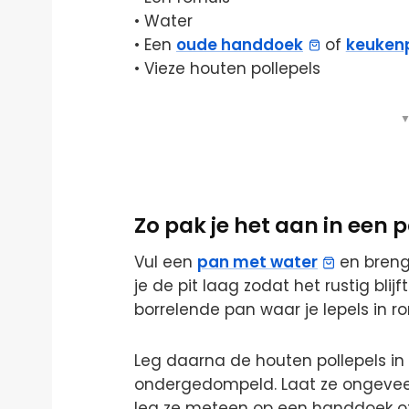
• Water
• Een
oude handdoek
of
keuken
• Vieze houten pollepels
▼
Zo pak je het aan in een
Vul een
pan met water
en breng 
je de pit laag zodat het rustig bli
borrelende pan waar je lepels in ro
Leg daarna de houten pollepels in
ondergedompeld. Laat ze ongeveer 
leg ze meteen op een handdoek of