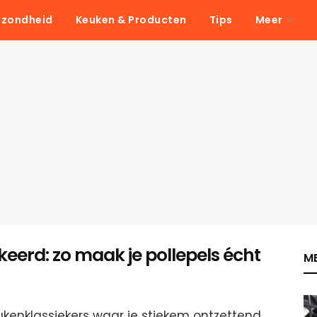
zondheid
Keuken & Producten
Tips
Meer
eerd: zo maak je pollepels écht
ME
ukenklassiekers waar je stiekem ontzettend