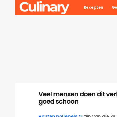
Recepten
Ge
Veel mensen doen dit verk
goed schoon
Houten pollepels
zijn van die ke